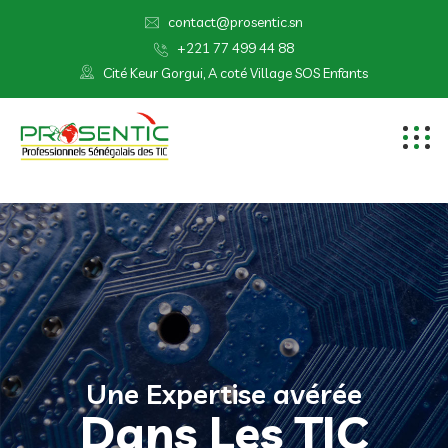
contact@prosentic.sn
+221 77 499 44 88
Cité Keur Gorgui, A coté Village SOS Enfants
U
n
e
E
x
p
e
r
t
i
s
e
a
v
é
r
é
e
Dans Les TIC